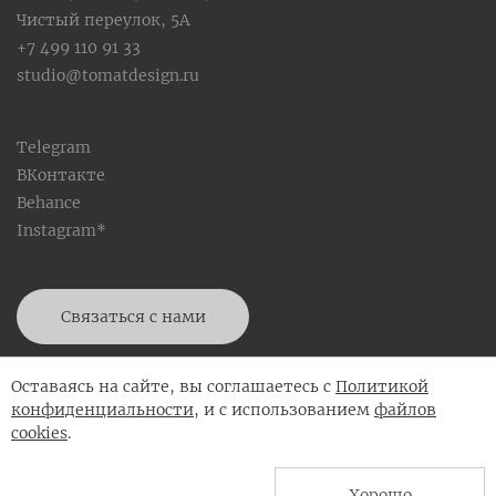
Чистый переулок, 5А
+7 499 110 91 33
studio@tomatdesign.ru
Telegram
ВКонтакте
Behance
Instagram*
Связаться с нами
Скачать портфолио
Оставаясь на сайте, вы соглашаетесь с
Политикой
конфиденциальности
, и с использованием
файлов
cookies
.
Политика конфиденциальности
Хорошо