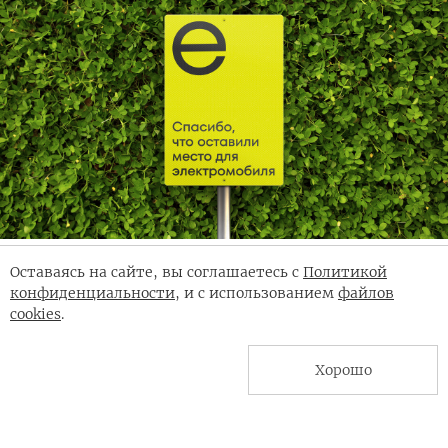
Оставаясь на сайте, вы соглашаетесь с
Политикой
конфиденциальности
, и с использованием
файлов
Клиент: Tok Box (Пункт Е)
cookies
.
Отрасль: электромобильность, зарядная
инфраструктура, городская инфраструктура
Хорошо
Проект: ребрендинг оператора зарядной
инфраструктуры
Работы: позиционирование, нейминг, слоган,
айдентика, фирменный шрифт, digital-дизайн,